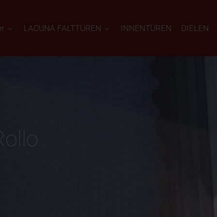
er
LACUNA FALTTÜREN
INNENTÜREN
DIELEN
ollo