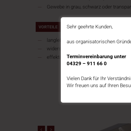
Gewebe in grau, schwarz oder transpare
Sehr geehrte Kunden,
VORTEILE
langlebige Federtechnik
aus organisatorischen Gründe
widerstandsfähiges Gewebe
Terminvereinbarung unter
effektiver Allergikerschutz
04329 – 911 66 0
Vielen Dank für Ihr Verständni
Wir freuen uns auf Ihren Besu
Sehen Sie hier weitere Bilder