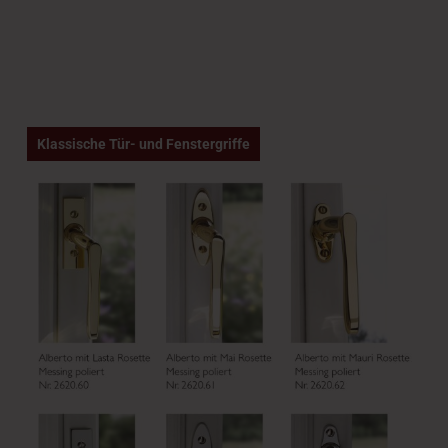
35 mm
System CLASSICA
DOMUS
Klassische Tür- und Fenstergriffe