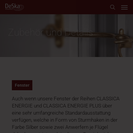
Skip
Men
to
search
main
content
Zubehör und Details
Fenster
Auch wenn unsere Fenster der Reihen CLASSICA
ENERGIE und CLASSICA ENERGIE PLUS über
eine sehr umfangreiche Standardausstattung
verfügen, welche in Form von Sturmhaken in der
Farbe Silber sowie zwei Anwerfern je Flügel