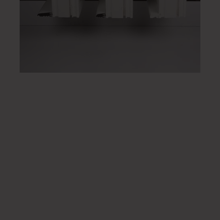
52.0307 Alu
68 mm
System CLASSICA
DOMUS
ALDUS
52.0306 Alu
43 mm
System CLASSICA
DOMUS
ALDUS
30.0164 Holz