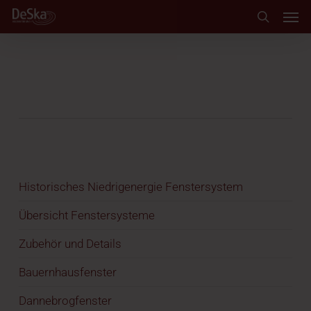
Skip
Men
to
search
main
content
Auto Draft
weitere Kategorien
Historisches Niedrigenergie Fenstersystem
Übersicht Fenstersysteme
Zubehör und Details
Bauernhausfenster
Dannebrogfenster