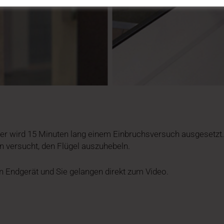
ter wird 15 Minuten lang einem Einbruchsversuch ausgesetzt.
n versucht, den Flügel auszuhebeln.
 Endgerät und Sie gelangen direkt zum Video.