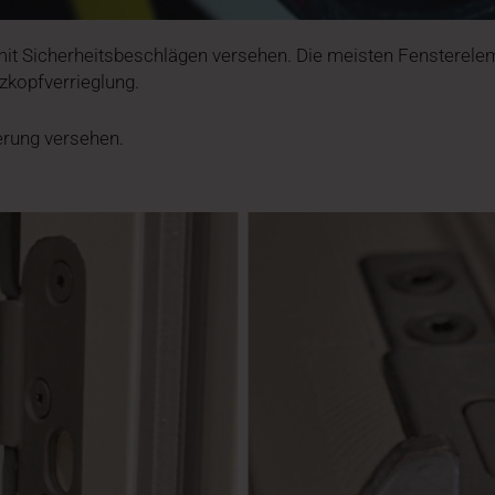
 mit Sicherheitsbeschlägen versehen. Die meisten Fensterele
lzkopfverrieglung.
erung versehen.