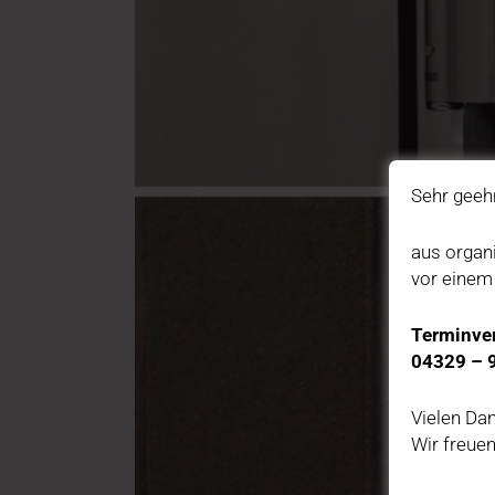
Sehr geeh
aus organ
vor einem
Terminve
04329 – 
Vielen Dan
Wir freuen