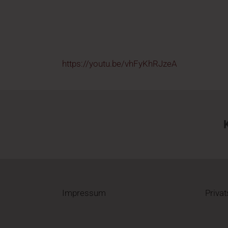
https://youtu.be/vhFyKhRJzeA
Impressum
Priva